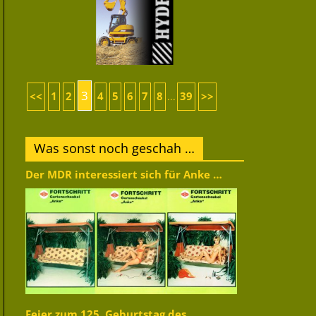
3
<<
1
2
4
5
6
7
8
39
>>
...
Was sonst noch geschah …
Der MDR interessiert sich für Anke …
Feier zum 125. Geburtstag des