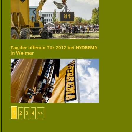
Tag der offenen Tür 2012 bei HYDREMA
in Weimar
1
2
3
4
>>