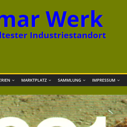
mar Werk
tester Industriestandort
ERIEN
MARKTPLATZ
SAMMLUNG
IMPRESSUM