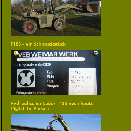
T185 – ein Schmuckstück
Hydraulischer Lader T188 noch heute
täglich im Einsatz