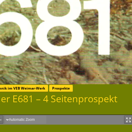
chnik im VEB Weimar-Werk
Prospekte
der E681 – 4 Seitenprospekt