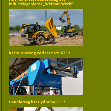
Industriegebietes „Weimar-Werk“
Restaurierung Verlesetisch K720
Händlertag bei Hydrema 2017