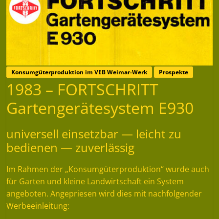
Konsumgüterproduktion im VEB Weimar-Werk
Prospekte
1983 – FORTSCHRITT
Gartengerätesystem E930
universell einsetzbar — leicht zu
bedienen — zuverlässig
Im Rahmen der „Konsumgüterproduktion“ wurde auch
für Garten und kleine Landwirtschaft ein System
angeboten. Angepriesen wird dies mit nachfolgender
Werbeeinleitung: