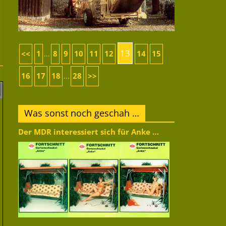
13
<<
1
8
9
10
11
12
14
15
...
16
17
18
28
>>
...
Was sonst noch geschah …
Der MDR interessiert sich für Anke …