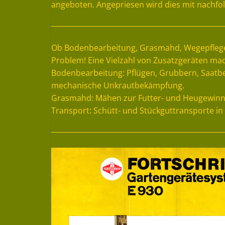
angeboten. Angepriesen wird dies mit nachfo
Ob Bodenbearbeitung, Grasmahd, Wegepflege 
Problem! Eine Vielzahl von Zusatzgeräten mac
Bodenbearbeitung: Pflügen, Grubbern, Saatbe
mechanische Unkrautbekämpfung.
Grasmahd: Mähen zur Futter- und Heugewin
Transport: Schütt- und Stückguttransporte i