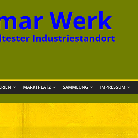
mar Werk
tester Industriestandort
ERIEN
MARKTPLATZ
SAMMLUNG
IMPRESSUM