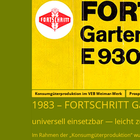
Konsumgüterproduktion im VEB Weimar-Werk
Prosp
1983 – FORTSCHRITT G
universell einsetzbar — leicht
Im Rahmen der „Konsumgüterproduktion“ wurd