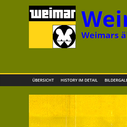
Zum
Wei
Inhalt
springen
Weimars äl
ÜBERSICHT
HISTORY IM DETAIL
BILDERGAL