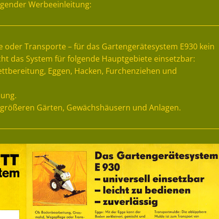
lgender Werbeeinleitung:
oder Transporte – für das Gartengerätesystem E930 kein
ht das System für folgende Hauptgebiete einsetzbar:
ttbereitung, Eggen, Hacken, Furchenziehen und
nung.
n größeren Gärten, Gewächshäusern und Anlagen.