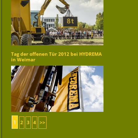
Tag der offenen Tür 2012 bei HYDREMA
in Weimar
1
2
3
4
>>