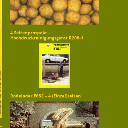
4 Seitenprospekt –
Hochdruckreinigungsgerät R208-1
Rodelader E682 – 4 (Einzel)seiten