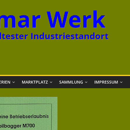
mar Werk
tester Industriestandort
ERIEN
MARKTPLATZ
SAMMLUNG
IMPRESSUM