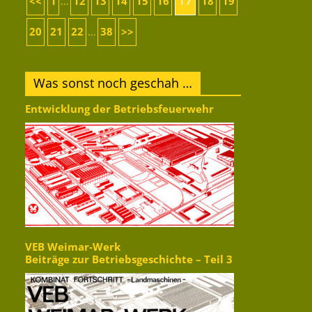
17
<<
1
12
13
14
15
16
18
19
...
20
21
22
38
>>
...
Was sonst noch geschah …
Entwicklung der Betriebsfeuerwehr
VEB Weimar-Werk
Beiträge zur Betriebsgeschichte – Teil 3