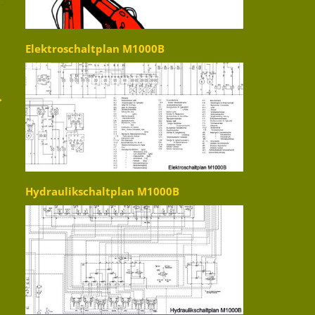
Elektroschaltplan M1000B
→
Hydraulikschaltplan M1000B