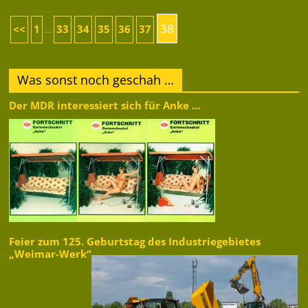
38
<<
1
33
34
35
36
37
...
Was sonst noch geschah …
Der MDR interessiert sich für Anke …
Feier zum 125. Geburtstag des Industriegebietes
„Weimar-Werk“