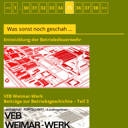
35
<<
1
30
31
32
33
34
36
37
38
>>
...
Was sonst noch geschah …
Entwicklung der Betriebsfeuerwehr
VEB Weimar-Werk
Beiträge zur Betriebsgeschichte – Teil 3