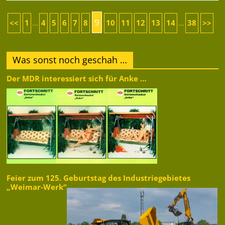
9
<<
1
4
5
6
7
8
10
11
12
13
14
38
>>
...
...
Was sonst noch geschah …
Der MDR interessiert sich für Anke …
Feier zum 125. Geburtstag des Industriegebietes
„Weimar-Werk“