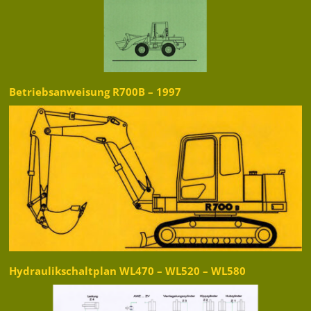
Betriebsanweisung R700B – 1997
Hydraulikschaltplan WL470 – WL520 – WL580