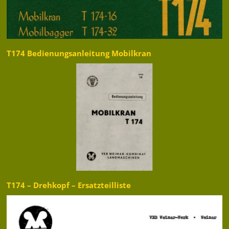
T174 Bedienungsanleitung Mobilkran
T174 – Drehkopf – Ersatzteilliste