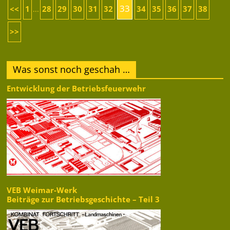
33
<<
1
28
29
30
31
32
34
35
36
37
38
...
>>
Was sonst noch geschah …
Entwicklung der Betriebsfeuerwehr
VEB Weimar-Werk
Beiträge zur Betriebsgeschichte – Teil 3