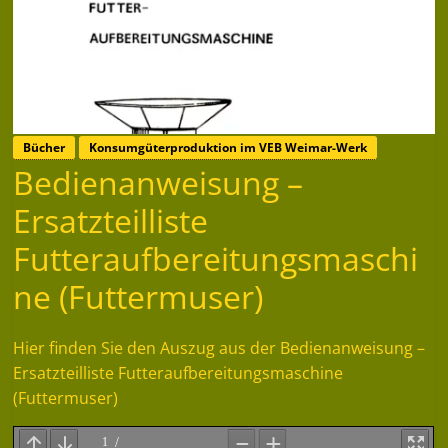
Bücher
Konsumgüterproduktion im VEB Weimar-Werk
Bedienanweisung –
Ersatzteilliste
Futteraufbereitungsmaschi
ne (Futtermuser)
Hier finden Sie den Auszug aus der Bedienanweisung –
Ersatzteilliste Futteraufbereitungsmaschine
(Futtermuser)