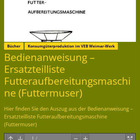
Bücher
Konsumgüterproduktion im VEB Weimar-Werk
Bedienanweisung –
Ersatzteilliste
Futteraufbereitungsmaschi
ne (Futtermuser)
Hier finden Sie den Auszug aus der Bedienanweisung –
Ersatzteilliste Futteraufbereitungsmaschine
(Futtermuser)