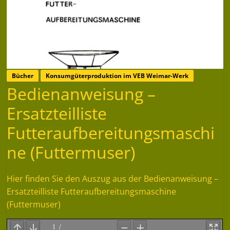
Bücher
Konsumgüterproduktion im VEB Weimar-Werk
Bedienanweisung –
Ersatzteilliste
Futteraufbereitungsmaschi
ne (Futtermuser)
Hier finden Sie den Auszug aus der Bedienanweisung –
Ersatzteilliste Futteraufbereitungsmaschine
(Futtermuser)