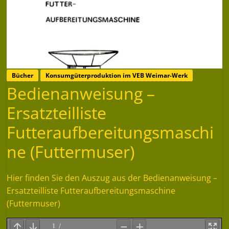
Bücher
Konsumgüterproduktion im VEB Weimar-Werk
Bedienanweisung –
Ersatzteilliste
Futteraufbereitungsmaschi
ne (Futtermuser)
Hier finden Sie den Auszug aus der Bedienanweisung –
Ersatzteilliste Futteraufbereitungsmaschine
(Futtermuser)