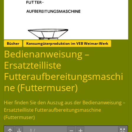
Bücher
Konsumgüterproduktion im VEB Weimar-Werk
Bedienanweisung –
Ersatzteilliste
Futteraufbereitungsmaschi
ne (Futtermuser)
Hier finden Sie den Auszug aus der Bedienanweisung –
Ersatzteilliste Futteraufbereitungsmaschine
(Futtermuser)