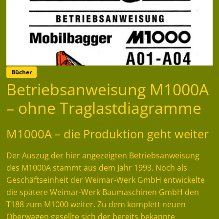
Bücher
Betriebsanweisung M1000A
– ohne Traglastdiagramme
M1000A – die Produktion geht weiter
Der Auszug der hier angezeigten Betriebsanweisung
des M1000A stammt aus dem Jahr 1993. Noch als
Geschäftseinheit der Weimar-Werk GmbH entwickelte
die spätere Weimar-Werk Baumaschinen GmbH den
T188 zum M1000 weiter. Zu dem komplett neuen
Oberwagen gesellte sich der bereits bekannte