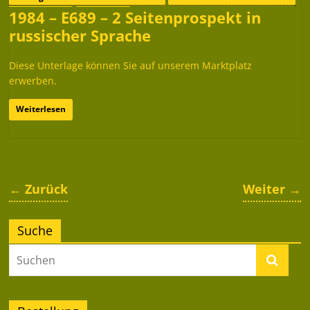
1984 – E689 – 2 Seitenprospekt in
Weimar-Werk
Prospekte
russischer Sprache
Diese Unterlage können Sie auf unserem Marktplatz
erwerben.
Weiterlesen
← Zurück
Weiter →
Suche