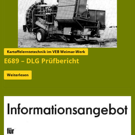
Kartoffelerntetechnik im VEB Weimar-Werk
E689 – DLG Prüfbericht
Weiterlesen