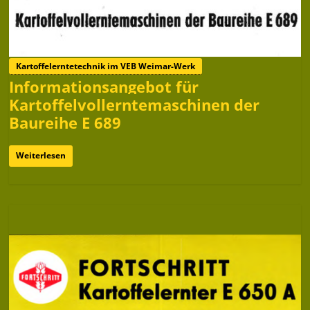
Kartoffelerntetechnik im VEB Weimar-Werk
Informationsangebot für
Kartoffelvollerntemaschinen der
Baureihe E 689
Weiterlesen