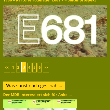
1980 – Kartoffelrodelader E681 – 4 Seitenprospekt
3
<<
1
2
4
5
6
>>
Was sonst noch geschah …
Der MDR interessiert sich für Anke …