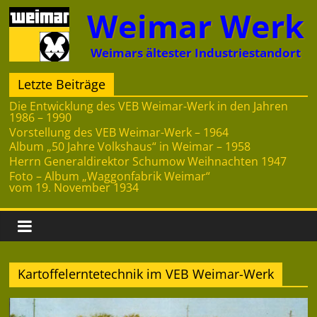
Zum
Weimar Werk
Inhalt
springen
Weimars ältester Industriestandort
Letzte Beiträge
Die Entwicklung des VEB Weimar-Werk in den Jahren
1986 – 1990
Vorstellung des VEB Weimar-Werk – 1964
Album „50 Jahre Volkshaus“ in Weimar – 1958
Herrn Generaldirektor Schumow Weihnachten 1947
Foto – Album „Waggonfabrik Weimar“
vom 19. November 1934
Kartoffelerntetechnik im VEB Weimar-Werk