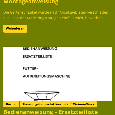
Montageanweisung
Die Gartenschaukel wurde nach Absatzgebieten verschieden,
aus Sicht der Marketingstrategen einfallsreich, beworben…
Weiterlesen
Bücher
Konsumgüterproduktion im VEB Weimar-Werk
Bedienanweisung – Ersatzteilliste