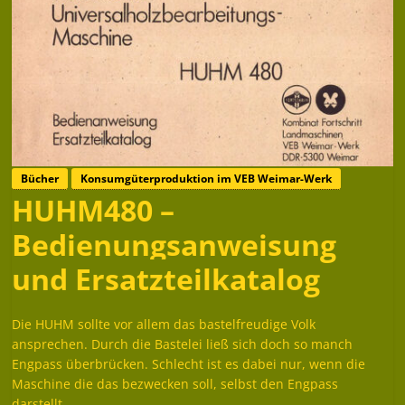
Bücher
Konsumgüterproduktion im VEB Weimar-Werk
HUHM480 –
Bedienungsanweisung
und Ersatzteilkatalog
Die HUHM sollte vor allem das bastelfreudige Volk
ansprechen. Durch die Bastelei ließ sich doch so manch
Engpass überbrücken. Schlecht ist es dabei nur, wenn die
Maschine die das bezwecken soll, selbst den Engpass
darstellt.