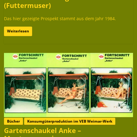
(Futtermuser)
Das hier gezeigte Prospekt stammt aus dem Jahr 1984.
Weiterlesen
Bücher
Konsumgüterproduktion im VEB Weimar-Werk
Gartenschaukel Anke –