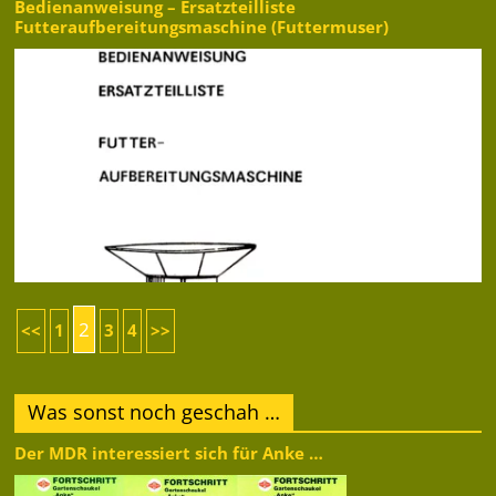
Bedienanweisung – Ersatzteilliste
Futteraufbereitungsmaschine (Futtermuser)
2
<<
1
3
4
>>
Was sonst noch geschah …
Der MDR interessiert sich für Anke …