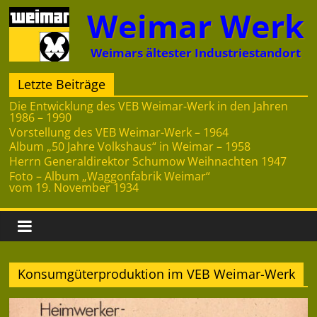
Zum
Weimar Werk
Inhalt
springen
Weimars ältester Industriestandort
Letzte Beiträge
Die Entwicklung des VEB Weimar-Werk in den Jahren
1986 – 1990
Vorstellung des VEB Weimar-Werk – 1964
Album „50 Jahre Volkshaus“ in Weimar – 1958
Herrn Generaldirektor Schumow Weihnachten 1947
Foto – Album „Waggonfabrik Weimar“
vom 19. November 1934
Konsumgüterproduktion im VEB Weimar-Werk