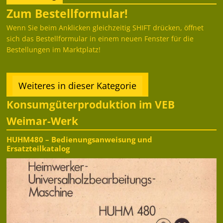
Zum Bestellformular!
Wenn Sie beim Anklicken gleichzeitig SHIFT drücken, öffnet
sich das Bestellformular in einem neuen Fenster für die
Bestellungen im Marktplatz!
Weiteres in dieser Kategorie
Konsumgüterproduktion im VEB
Weimar-Werk
HUHM480 – Bedienungsanweisung und
Ersatzteilkatalog