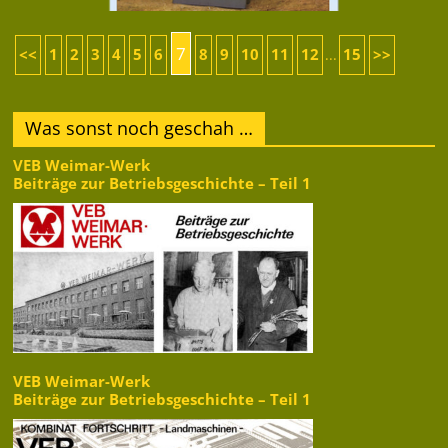
7
<<
1
2
3
4
5
6
8
9
10
11
12
15
>>
...
Was sonst noch geschah …
VEB Weimar-Werk
Beiträge zur Betriebsgeschichte – Teil 1
VEB Weimar-Werk
Beiträge zur Betriebsgeschichte – Teil 1