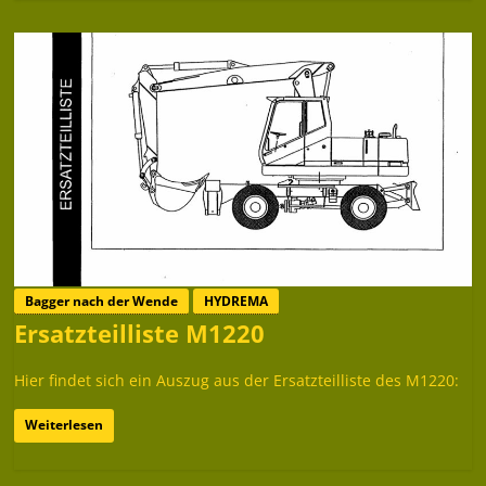
Bagger nach der Wende
HYDREMA
Ersatzteilliste M1220
Hier findet sich ein Auszug aus der Ersatzteilliste des M1220:
Weiterlesen