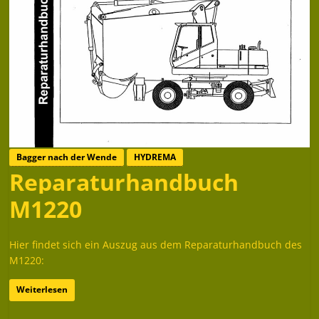
Bagger nach der Wende
HYDREMA
Reparaturhandbuch
M1220
Hier findet sich ein Auszug aus dem Reparaturhandbuch des
M1220:
Weiterlesen