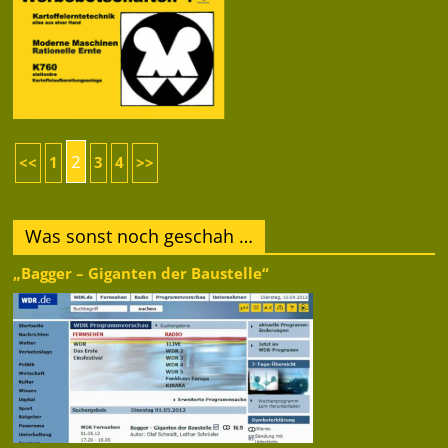
2
<<
1
3
4
>>
Was sonst noch geschah …
„Bagger – Giganten der Baustelle“