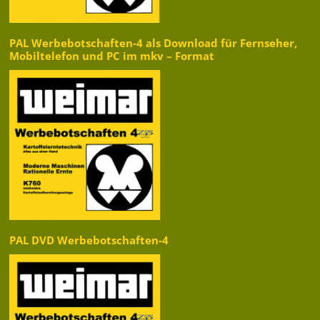
PAL Werbebotschaften-4 als Download für Fernseher,
Mobiltelefon und PC im mkv – Format
PAL DVD Werbebotschaften-4