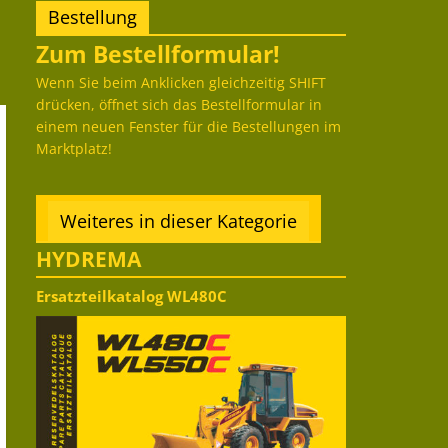
Bestellung
Zum Bestellformular!
Wenn Sie beim Anklicken gleichzeitig SHIFT
drücken, öffnet sich das Bestellformular in
einem neuen Fenster für die Bestellungen im
Marktplatz!
Weiteres in dieser Kategorie
HYDREMA
Ersatzteilkatalog WL480C