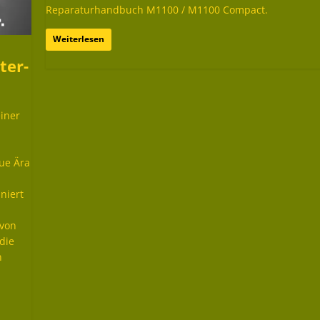
Reparaturhandbuch M1100 / M1100 Compact.
Weiterlesen
ter-
iner
ue Ära
niert
 von
die
n