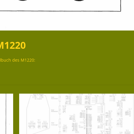
M1220
ndbuch des M1220: