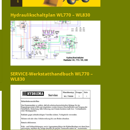
Hydraulikschaltplan WL770 – WL830
SERVICE-Werkstatthandbuch WL770 –
WL830