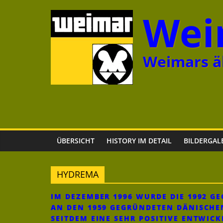
Zum
Wei
Inhalt
springen
Weimars äl
ÜBERSICHT
HISTORY IM DETAIL
BILDERGAL
HYDREMA
IM DEZEMBER 1996 WURDE DIE 1992 
AN DEN 1959 GEGRÜNDETEN DÄNISCHE
SEITDEM EINE SEHR POSITIVE ENTWIC