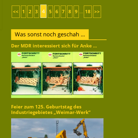
4
<<
1
2
3
5
6
7
8
9
18
>>
...
Was sonst noch geschah …
Der MDR interessiert sich für Anke …
Feier zum 125. Geburtstag des
Industriegebietes „Weimar-Werk“