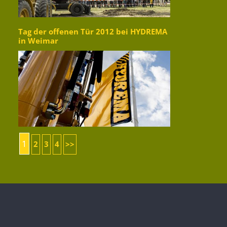
Tag der offenen Tür 2012 bei HYDREMA
in Weimar
1
2
3
4
>>