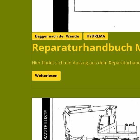
Bagger nach der Wende
HYDREMA
Reparaturhandbuch 
Hier findet sich ein Auszug aus dem Reparaturha
Weiterlesen