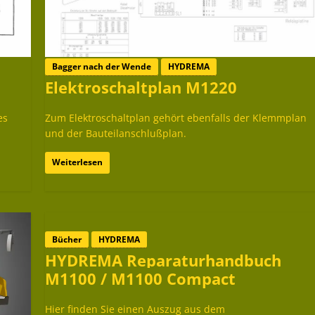
Bagger nach der Wende
HYDREMA
Elektroschaltplan M1220
es
Zum Elektroschaltplan gehört ebenfalls der Klemmplan
und der Bauteilanschlußplan.
Weiterlesen
Bücher
HYDREMA
HYDREMA Reparaturhandbuch
M1100 / M1100 Compact
Hier finden Sie einen Auszug aus dem