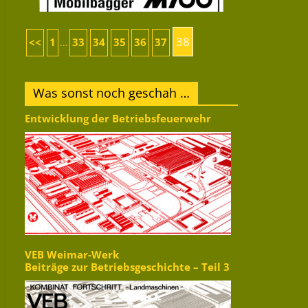
38
<<
1
33
34
35
36
37
...
Was sonst noch geschah …
Entwicklung der Betriebsfeuerwehr
VEB Weimar-Werk
Beiträge zur Betriebsgeschichte – Teil 3