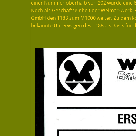
einer Nummer oberhalb von 202 wurde eine 68 
Noch als Geschäftseinheit der Weimar-Werk
GmbH den T188 zum M1000 weiter. Zu dem kom
bekannte Unterwagen des T188 als Basis für 