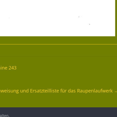
ine 243
weisung und Ersatzteilliste für das Raupenlaufwerk
alten.