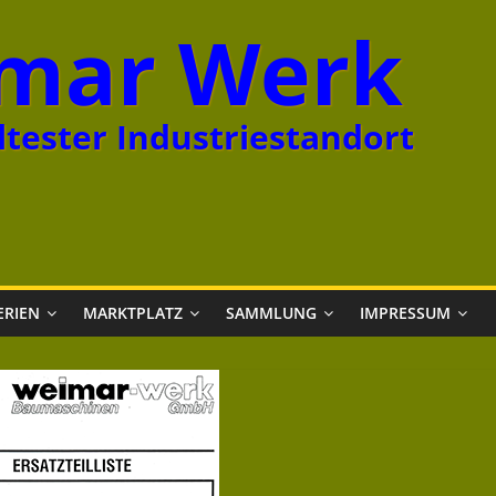
mar Werk
tester Industriestandort
ERIEN
MARKTPLATZ
SAMMLUNG
IMPRESSUM