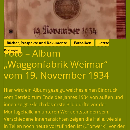
Bücher, Prospekte und Dokumente
Fotoalben
Letzte
Foto – Album
Beiträge
„Waggonfabrik Weimar“
vom 19. November 1934
Hier wird ein Album gezeigt, welches einen Eindruck
vom Betrieb zum Ende des Jahres 1934 von außen und
innen zeigt. Gleich das erste Bild dürfte vor der
Montagehalle im unteren Werk entstanden sein.
Verschiedene Innenansichten zeigen die Halle, wie sie
in Teilen noch heute vorzufinden ist („Torwerk“, vor der