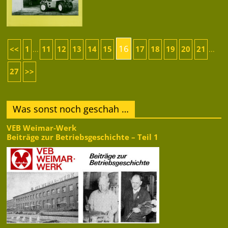
16
<<
1
11
12
13
14
15
17
18
19
20
21
...
...
27
>>
Was sonst noch geschah …
VEB Weimar-Werk
Beiträge zur Betriebsgeschichte – Teil 1