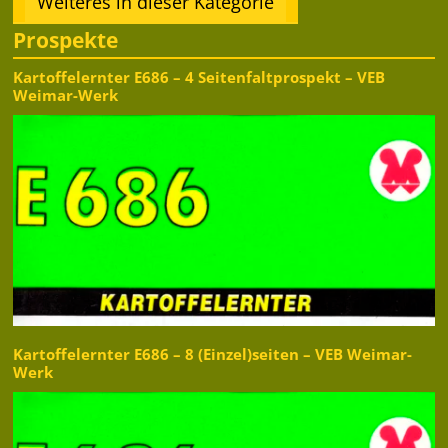
Weiteres in dieser Kategorie
Prospekte
Kartoffelernter E686 – 4 Seitenfaltprospekt – VEB
Weimar-Werk
Kartoffelernter E686 – 8 (Einzel)seiten – VEB Weimar-
Werk