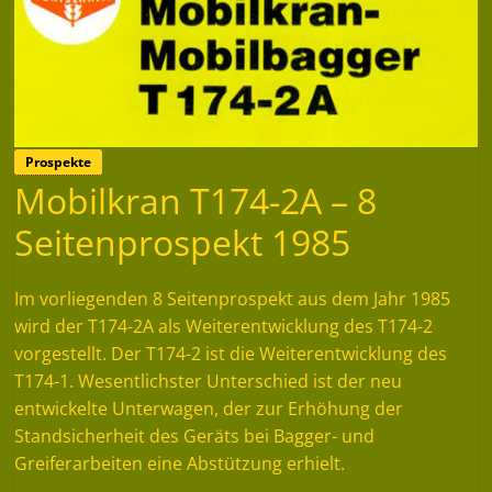
Prospekte
Mobilkran T174-2A – 8
Seitenprospekt 1985
Im vorliegenden 8 Seitenprospekt aus dem Jahr 1985
wird der T174-2A als Weiterentwicklung des T174-2
vorgestellt. Der T174-2 ist die Weiterentwicklung des
T174-1. Wesentlichster Unterschied ist der neu
entwickelte Unterwagen, der zur Erhöhung der
Standsicherheit des Geräts bei Bagger- und
Greiferarbeiten eine Abstützung erhielt.