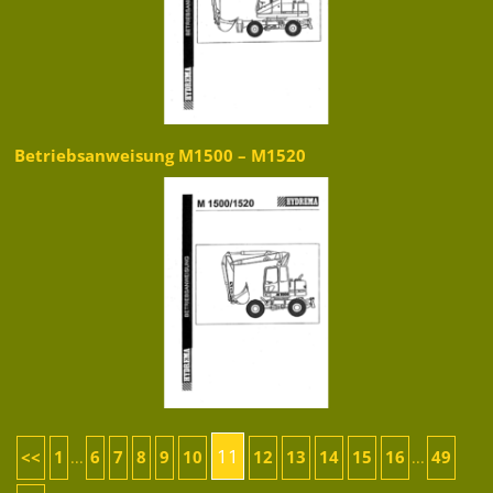
Betriebsanweisung M1500 – M1520
11
<<
1
6
7
8
9
10
12
13
14
15
16
49
...
...