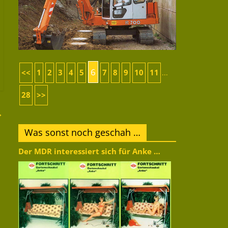
6
<<
1
2
3
4
5
7
8
9
10
11
...
28
>>
→
Was sonst noch geschah …
Der MDR interessiert sich für Anke …