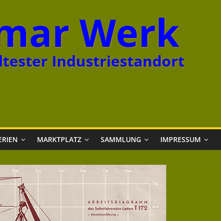
mar Werk
tester Industriestandort
ERIEN
MARKTPLATZ
SAMMLUNG
IMPRESSUM