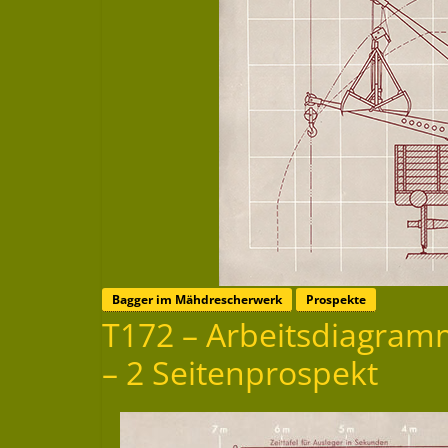
Bagger im Mähdrescherwerk
Prospekte
T172 – Arbeitsdiagram
– 2 Seitenprospekt