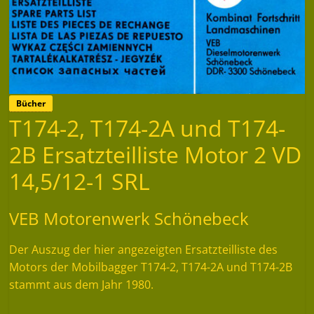
Bücher
T174-2, T174-2A und T174-
2B Ersatzteilliste Motor 2 VD
14,5/12-1 SRL
VEB Motorenwerk Schönebeck
Der Auszug der hier angezeigten Ersatzteilliste des
Motors der Mobilbagger T174-2, T174-2A und T174-2B
stammt aus dem Jahr 1980.