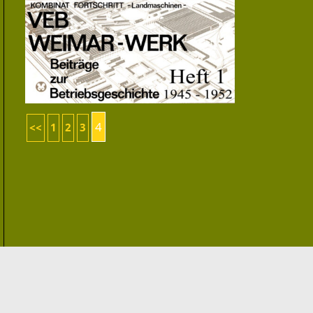
4
<<
1
2
3