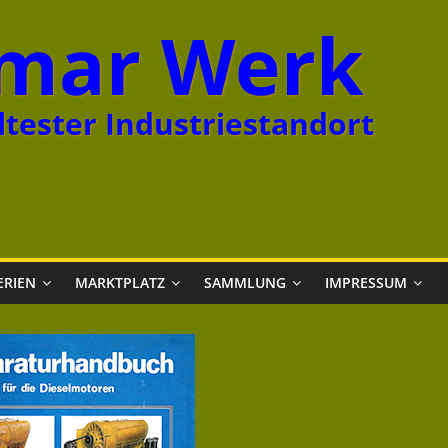
mar Werk
tester Industriestandort
ERIEN
MARKTPLATZ
SAMMLUNG
IMPRESSUM