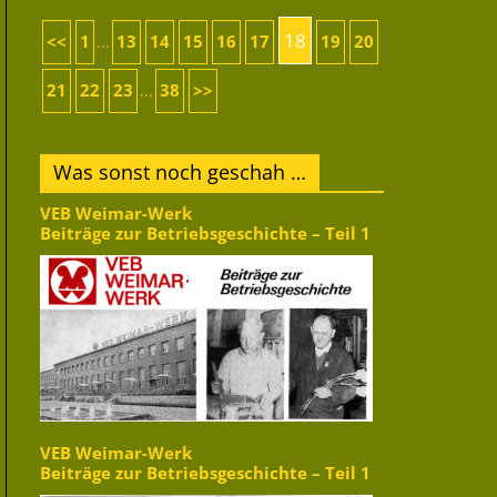
18
<<
1
13
14
15
16
17
19
20
...
21
22
23
38
>>
...
Was sonst noch geschah …
VEB Weimar-Werk
Beiträge zur Betriebsgeschichte – Teil 1
VEB Weimar-Werk
Beiträge zur Betriebsgeschichte – Teil 1