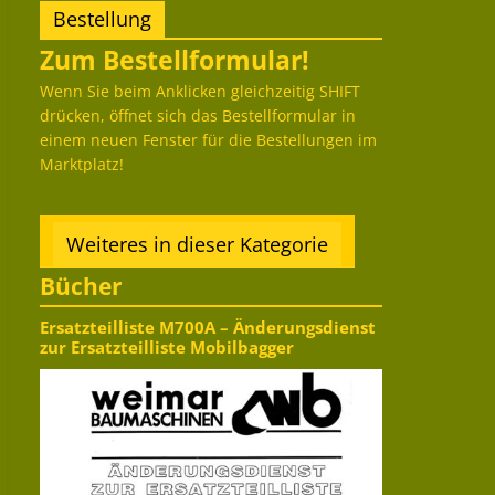
Bestellung
Zum Bestellformular!
Wenn Sie beim Anklicken gleichzeitig SHIFT
drücken, öffnet sich das Bestellformular in
einem neuen Fenster für die Bestellungen im
Marktplatz!
Weiteres in dieser Kategorie
Bücher
Ersatzteilliste M700A – Änderungsdienst
zur Ersatzteilliste Mobilbagger