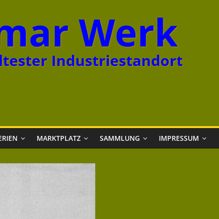
mar Werk
tester Industriestandort
ERIEN
MARKTPLATZ
SAMMLUNG
IMPRESSUM