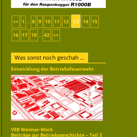
13
<<
1
8
9
10
11
12
14
15
...
16
17
18
42
>>
...
Was sonst noch geschah …
Entwicklung der Betriebsfeuerwehr
VEB Weimar-Werk
Beiträge zur Betriebsgeschichte – Teil 3