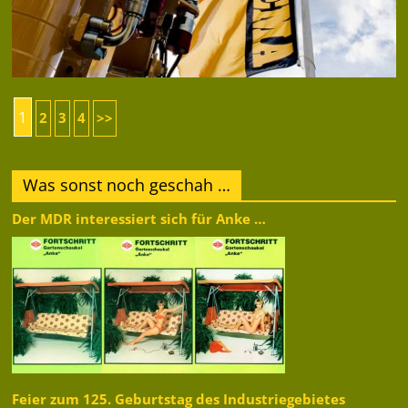
1
2
3
4
>>
Was sonst noch geschah …
Der MDR interessiert sich für Anke …
Feier zum 125. Geburtstag des Industriegebietes