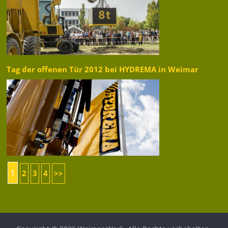
Tag der offenen Tür 2012 bei HYDREMA in Weimar
1
2
3
4
>>