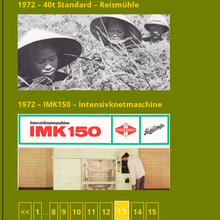
1972 – 40t Standard – Reismühle
1972 – IMK150 – Intensivknetmaschine
13
<<
1
8
9
10
11
12
14
15
...