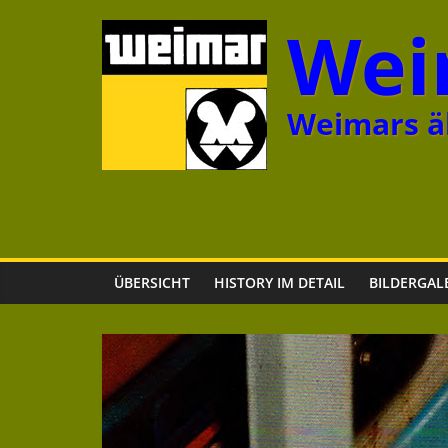
Zum
Wei
Inhalt
springen
Weimars äl
ÜBERSICHT
HISTORY IM DETAIL
BILDERGAL