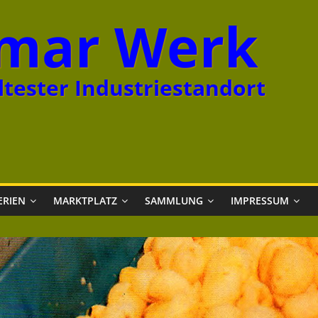
mar Werk
tester Industriestandort
ERIEN
MARKTPLATZ
SAMMLUNG
IMPRESSUM