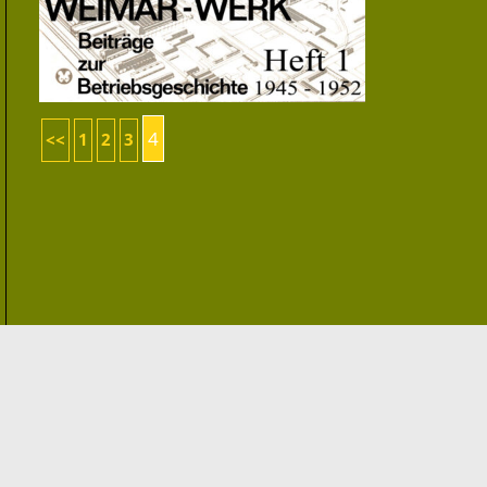
4
<<
1
2
3