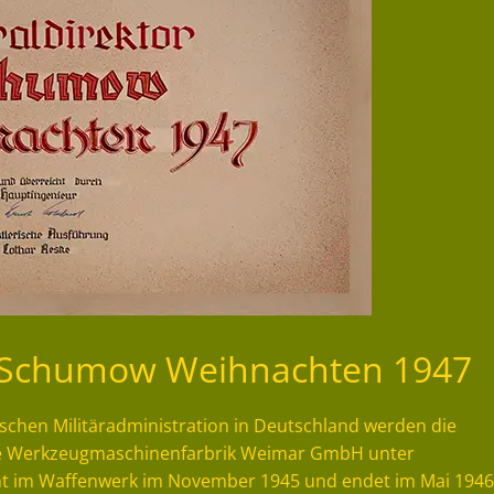
r Schumow Weihnachten 1947
schen Militäradministration in Deutschland werden die
ie Werkzeugmaschinenfarbrik Weimar GmbH unter
nnt im Waffenwerk im November 1945 und endet im Mai 1946