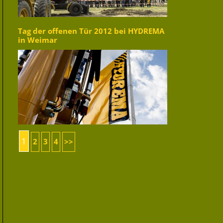
Tag der offenen Tür 2012 bei HYDREMA
in Weimar
1
2
3
4
>>