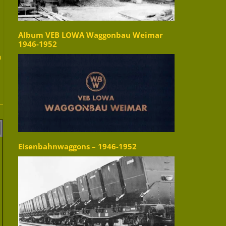
Album VEB LOWA Waggonbau Weimar
1946-1952
b
Eisenbahnwaggons – 1946-1952