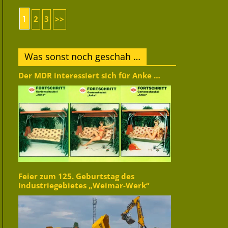
1
2
3
>>
Was sonst noch geschah …
Der MDR interessiert sich für Anke …
Feier zum 125. Geburtstag des
Industriegebietes „Weimar-Werk“