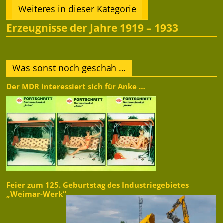
Weiteres in dieser Kategorie
Erzeugnisse der Jahre 1919 – 1933
Was sonst noch geschah …
Der MDR interessiert sich für Anke …
Feier zum 125. Geburtstag des Industriegebietes
„Weimar-Werk“