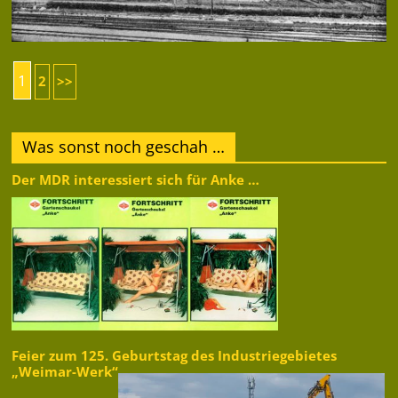
1
2
>>
Was sonst noch geschah …
Der MDR interessiert sich für Anke …
Feier zum 125. Geburtstag des Industriegebietes
„Weimar-Werk“