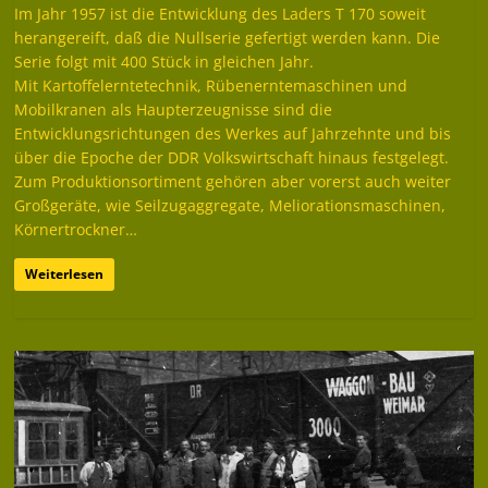
Im Jahr 1957 ist die Entwicklung des Laders T 170 soweit
herangereift, daß die Nullserie gefertigt werden kann. Die
Serie folgt mit 400 Stück in gleichen Jahr.
Mit Kartoffelerntetechnik, Rübenerntemaschinen und
Mobilkranen als Haupterzeugnisse sind die
Entwicklungsrichtungen des Werkes auf Jahrzehnte und bis
über die Epoche der DDR Volkswirtschaft hinaus festgelegt.
Zum Produktionsortiment gehören aber vorerst auch weiter
Großgeräte, wie Seilzugaggregate, Meliorationsmaschinen,
Körnertrockner…
Weiterlesen