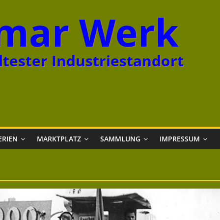
mar Werk
tester Industriestandort
ERIEN
MARKTPLATZ
SAMMLUNG
IMPRESSUM