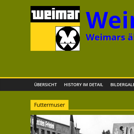
Zum
Wei
Inhalt
springen
Weimars äl
ÜBERSICHT
HISTORY IM DETAIL
BILDERGAL
Futtermuser