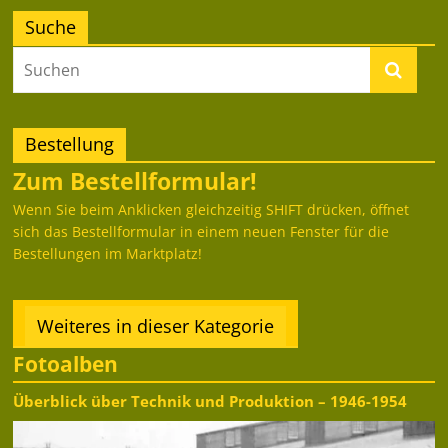
Suche
Bestellung
Zum Bestellformular!
Wenn Sie beim Anklicken gleichzeitig SHIFT drücken, öffnet
sich das Bestellformular in einem neuen Fenster für die
Bestellungen im Marktplatz!
Weiteres in dieser Kategorie
Fotoalben
Überblick über Technik und Produktion – 1946-1954