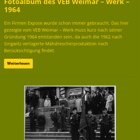
Fotoalbum des VEB Weimar – Werk –
1964
Ein Firmen Expose wurde schon immer gebraucht. Das hier
gezeigte vom VEB Weimar – Werk muss kurz nach seiner
Gründung 1964 entstanden sein, da auch die 1962 nach
Singwitz verlagerte Mähdrescherproduktion noch
Berücksichtigung findet.
Weiterlesen