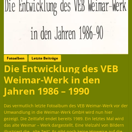
Fotoalben
Letzte Beiträge
Die Entwicklung des VEB
Weimar-Werk in den
Jahren 1986 – 1990
Das vermutlich letzte Fotoalbum des VEB Weimar-Werk vor der
Umwandlung in die Weimar-Werk GmbH wird nun hier
gezeigt. Die Zeittafel endet bereits 1989. Ein letztes Mal wird
das alte Weimar – Werk dargestellt. Eine Vielzahl von Bildern
illustriert die „alte Zeit“. Es gibt noch keine Hinweise auf die