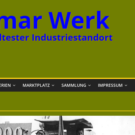
mar Werk
tester Industriestandort
ERIEN
MARKTPLATZ
SAMMLUNG
IMPRESSUM