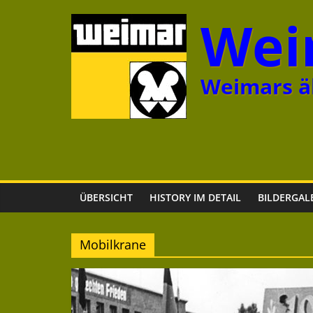
Zum
Wei
Inhalt
springen
Weimars äl
ÜBERSICHT
HISTORY IM DETAIL
BILDERGAL
Mobilkrane