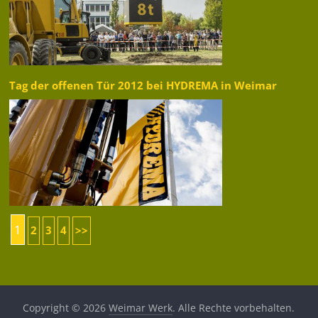
Tag der offenen Tür 2012 bei HYDREMA in Weimar
1
2
3
4
>>
Copyright © 2026
Weimar Werk
. Alle Rechte vorbehalten.