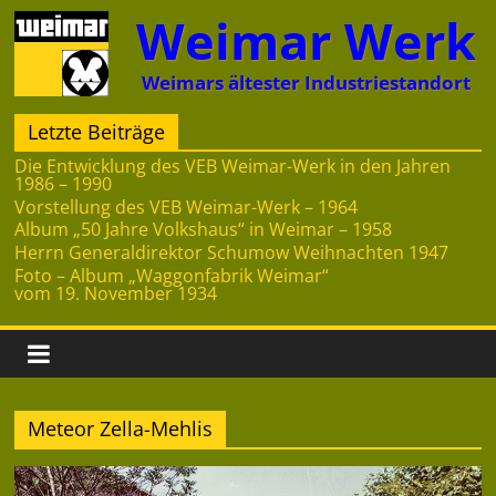
Zum
Weimar Werk
Inhalt
springen
Weimars ältester Industriestandort
Letzte Beiträge
Die Entwicklung des VEB Weimar-Werk in den Jahren
1986 – 1990
Vorstellung des VEB Weimar-Werk – 1964
Album „50 Jahre Volkshaus“ in Weimar – 1958
Herrn Generaldirektor Schumow Weihnachten 1947
Foto – Album „Waggonfabrik Weimar“
vom 19. November 1934
Meteor Zella-Mehlis