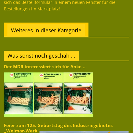
sich das Bestellformular in einem neuen Fenster für die
Bestellungen im Marktplatz!
Weiteres in dieser Kategorie
Was sonst noch geschah …
Der MDR interessiert sich für Anke …
Feier zum 125. Geburtstag des Industriegebietes
„Weimar-Werk“