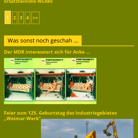
Ersatzteilliste WL480
1
2
3
4
>>
Was sonst noch geschah …
Der MDR interessiert sich für Anke …
Feier zum 125. Geburtstag des Industriegebietes
„Weimar-Werk“