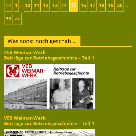
15
<<
1
10
11
12
13
14
16
17
18
19
20
...
...
38
>>
Was sonst noch geschah …
VEB Weimar-Werk
Beiträge zur Betriebsgeschichte – Teil 1
VEB Weimar-Werk
Beiträge zur Betriebsgeschichte – Teil 1