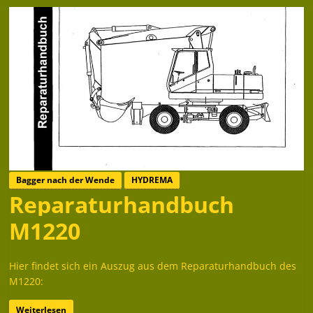
Bagger nach der Wende
HYDREMA
Reparaturhandbuch
M1220
Hier findet sich ein Auszug aus dem Reparaturhandbuch des
M1220:
Weiterlesen