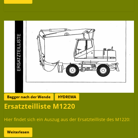
Bagger nach der Wende
HYDREMA
Ersatzteilliste M1220
Hier findet sich ein Auszug aus der Ersatzteilliste des M1220:
Weiterlesen