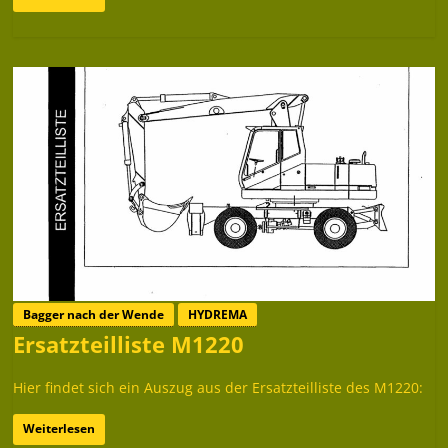
Bagger nach der Wende
HYDREMA
Ersatzteilliste M1220
Hier findet sich ein Auszug aus der Ersatzteilliste des M1220:
Weiterlesen