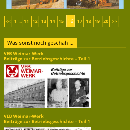
16
<<
1
11
12
13
14
15
17
18
19
20
>>
...
Was sonst noch geschah …
VEB Weimar-Werk
Beiträge zur Betriebsgeschichte – Teil 1
VEB Weimar-Werk
Beiträge zur Betriebsgeschichte – Teil 1