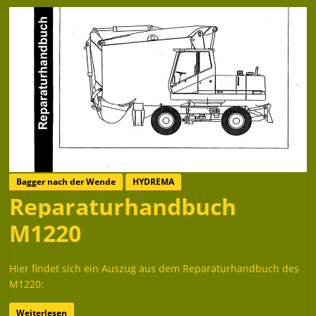
Bagger nach der Wende
HYDREMA
Reparaturhandbuch
M1220
Hier findet sich ein Auszug aus dem Reparaturhandbuch des
M1220:
Weiterlesen