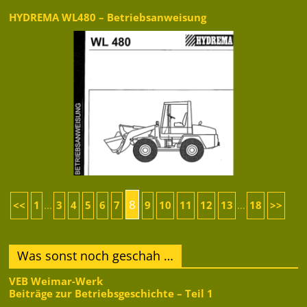
HYDREMA WL480 – Betriebsanweisung
8
<<
1
3
4
5
6
7
9
10
11
12
13
18
>>
...
...
Was sonst noch geschah …
VEB Weimar-Werk
Beiträge zur Betriebsgeschichte – Teil 1