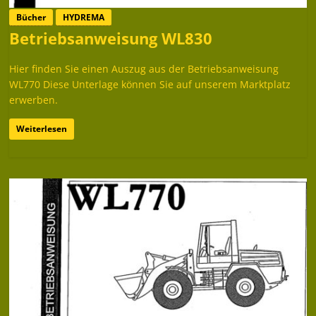
Bücher
HYDREMA
Betriebsanweisung WL830
Hier finden Sie einen Auszug aus der Betriebsanweisung
WL770 Diese Unterlage können Sie auf unserem Marktplatz
erwerben.
Weiterlesen