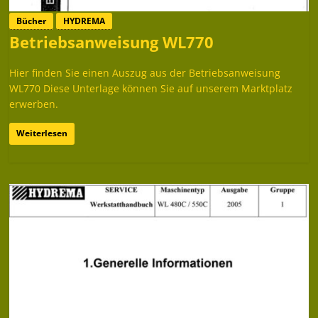
Bücher
HYDREMA
Betriebsanweisung WL770
Hier finden Sie einen Auszug aus der Betriebsanweisung
WL770 Diese Unterlage können Sie auf unserem Marktplatz
erwerben.
Weiterlesen