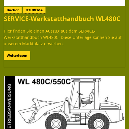
Bücher
HYDREMA
SERVICE-Werkstatthandbuch WL480C
Hier finden Sie einen Auszug aus dem SERVICE-
Werkstatthandbuch WL480C. Diese Unterlage können Sie auf
unserem Marktplatz erwerben.
Weiterlesen