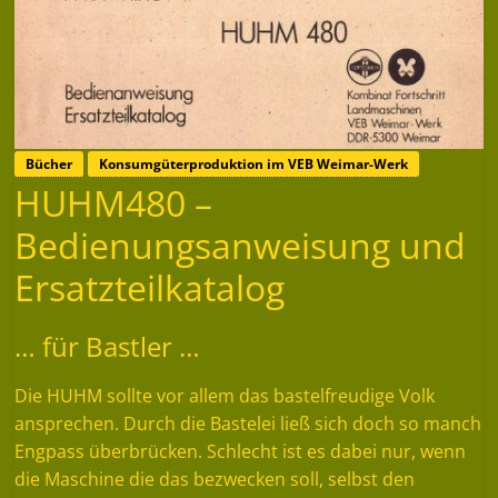
Bücher
Konsumgüterproduktion im VEB Weimar-Werk
HUHM480 –
Bedienungsanweisung und
Ersatzteilkatalog
… für Bastler …
Die HUHM sollte vor allem das bastelfreudige Volk
ansprechen. Durch die Bastelei ließ sich doch so manch
Engpass überbrücken. Schlecht ist es dabei nur, wenn
die Maschine die das bezwecken soll, selbst den