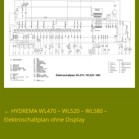
←
HYDREMA WL470 – WL520 – WL580 –
Elektroschaltplan ohne Display