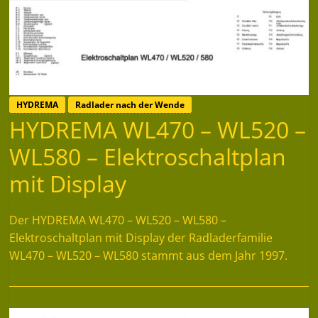
HYDREMA
Radlader nach der Wende
HYDREMA WL470 – WL520 –
WL580 – Elektroschaltplan
mit Display
Der HYDREMA WL470 – WL520 – WL580 –
Elektroschaltplan mit Display der Radladerfamilie
WL470 – WL520 – WL580 stammt aus dem Jahr 1997.