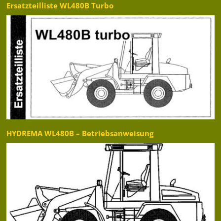
Ersatzteilliste WL480B Turbo
HYDREMA WL480B – Betriebsanweisung