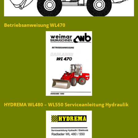
Betriebsanweisung WL470
HYDREMA WL480 – WL550 Serviceanleitung Hydraulik