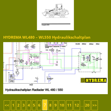
HYDREMA WL480 – WL550 Hydraulikschaltplan
7
<<
1
2
3
4
5
6
8
9
10
11
12
20
>>
...