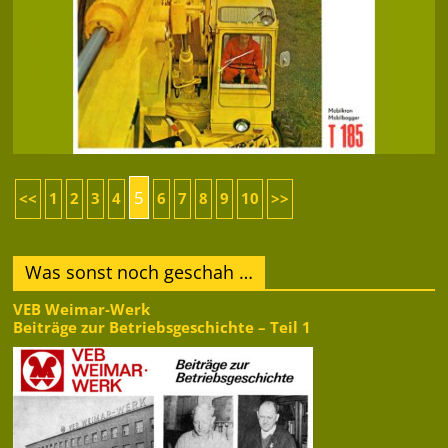
5
<<
1
2
3
4
6
7
8
9
10
>>
Was sonst noch geschah …
VEB Weimar-Werk
Beiträge zur Betriebsgeschichte – Teil 1