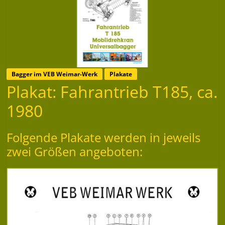
Bagger im VEB Weimar-Werk
Plakate
Plakat: Fahrantrieb T185, ca.
1980
Folgende Plakate werden in jeweils
zwei Größen angeboten: