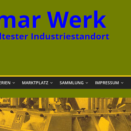
mar Werk
tester Industriestandort
ERIEN
MARKTPLATZ
SAMMLUNG
IMPRESSUM