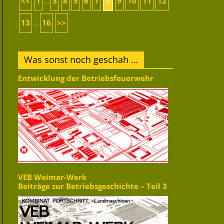
8
<<
1
3
4
5
6
7
9
10
11
12
...
13
16
>>
...
Was sonst noch geschah …
Entwicklung der Betriebsfeuerwehr
VEB Weimar-Werk
Beiträge zur Betriebsgeschichte – Teil 3