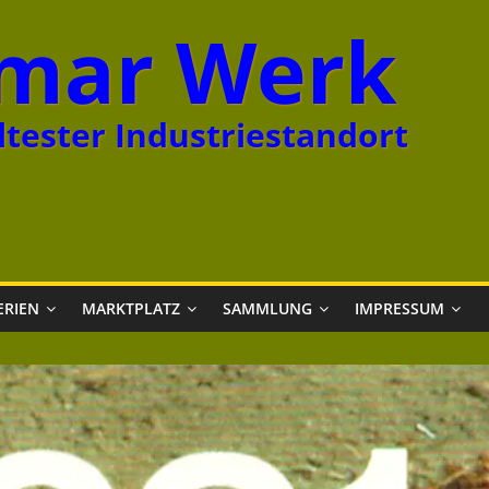
mar Werk
tester Industriestandort
ERIEN
MARKTPLATZ
SAMMLUNG
IMPRESSUM