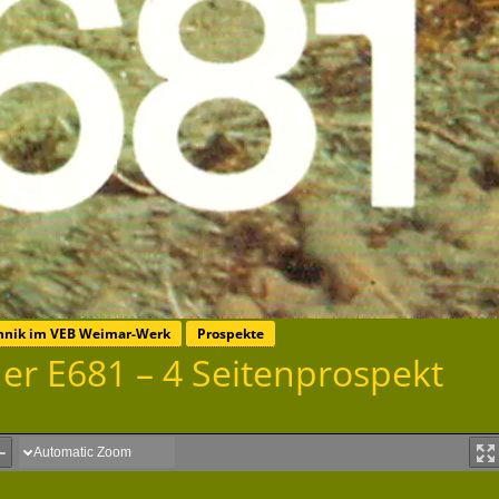
chnik im VEB Weimar-Werk
Prospekte
der E681 – 4 Seitenprospekt