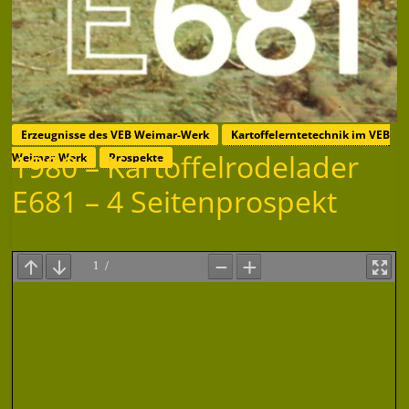
Erzeugnisse des VEB Weimar-Werk
Kartoffelerntetechnik im VEB
1980 – Kartoffelrodelader
Weimar-Werk
Prospekte
E681 – 4 Seitenprospekt