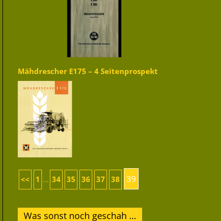
Mähdrescher E175 – 4 Seitenprospekt
39
<<
1
34
35
36
37
38
...
Was sonst noch geschah …