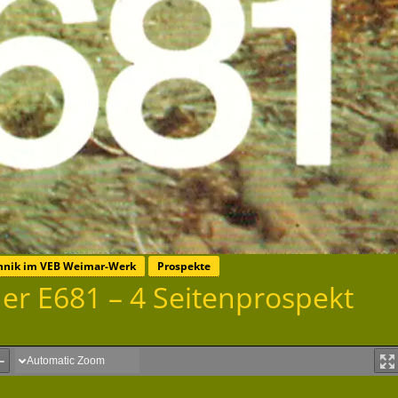
chnik im VEB Weimar-Werk
Prospekte
der E681 – 4 Seitenprospekt