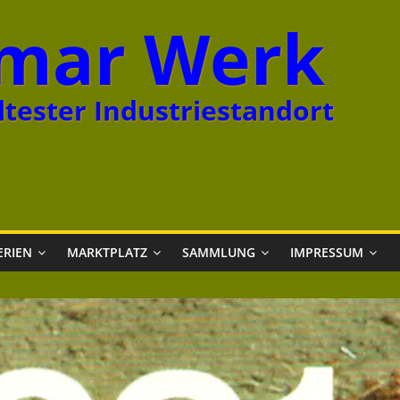
mar Werk
tester Industriestandort
ERIEN
MARKTPLATZ
SAMMLUNG
IMPRESSUM