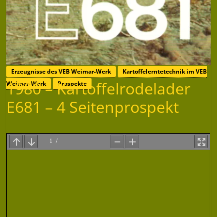
Erzeugnisse des VEB Weimar-Werk
Kartoffelerntetechnik im VEB
1980 – Kartoffelrodelader
Weimar-Werk
Prospekte
E681 – 4 Seitenprospekt