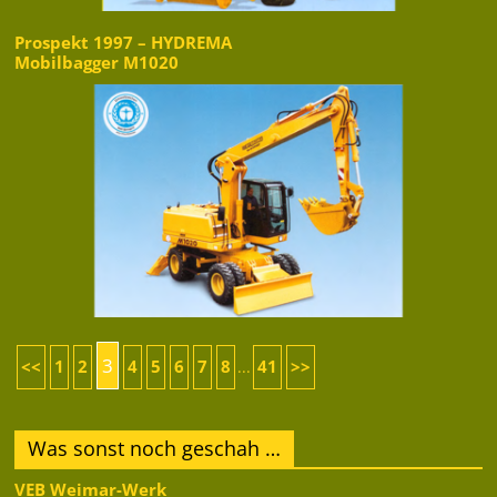
Prospekt 1997 – HYDREMA
Mobilbagger M1020
3
<<
1
2
4
5
6
7
8
41
>>
...
Was sonst noch geschah …
VEB Weimar-Werk